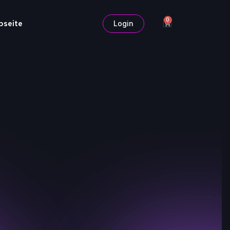
0
bseite
Login