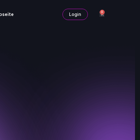
0
bseite
Login