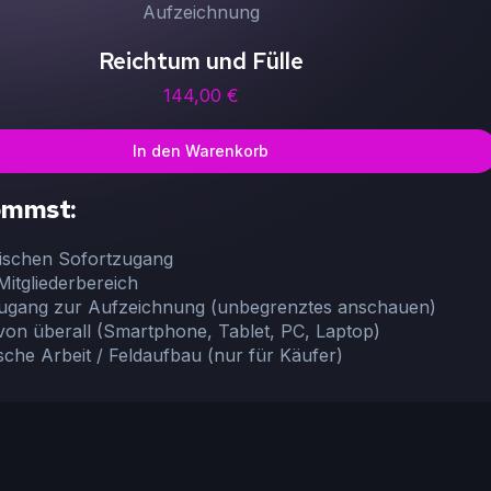
Aufzeichnung
Reichtum und Fülle
144,00
€
In den Warenkorb
ommst:
ischen Sofortzugang
Mitgliederbereich
Zugang zur Aufzeichnung (unbegrenztes anschauen)
on überall (Smartphone, Tablet, PC, Laptop)
sche Arbeit / Feldaufbau (nur für Käufer)