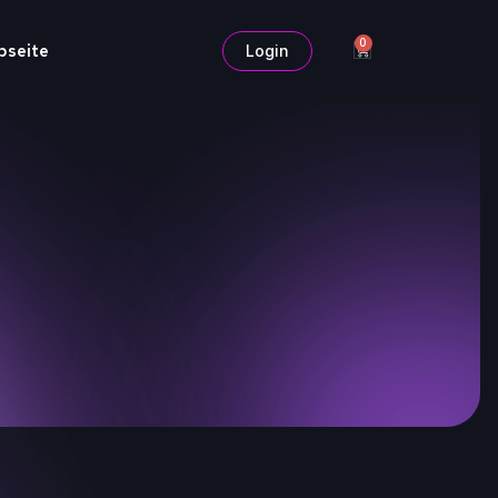
0
bseite
Login